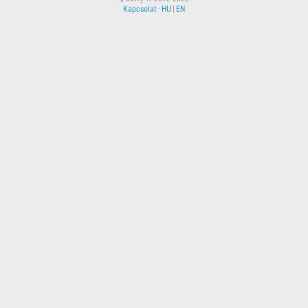
Kapcsolat
·
HU
|
EN