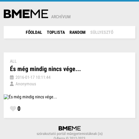
ARCHÍVUM
FŐOLDAL
TOPLISTA
RANDOM
SÜLLYESZTŐ
ALL
És még mindig nincs vége...
2016-01-17 10:11:44
Anonymous
0
szórakoztató portál műegyetemistáknak (is)
Q-Berry © 2012-2023