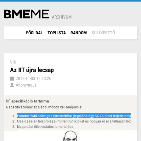
ARCHÍVUM
FŐOLDAL
TOPLISTA
RANDOM
SÜLLYESZTŐ
VIK
Az IIT újra lecsap
2013-11-03 12:13:26
Anonymous