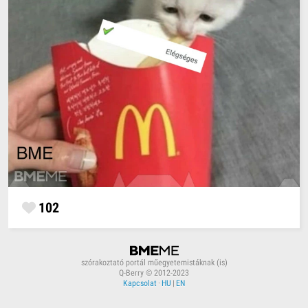
102
szórakoztató portál műegyetemistáknak (is)
Q-Berry © 2012-2023
Kapcsolat
·
HU
|
EN