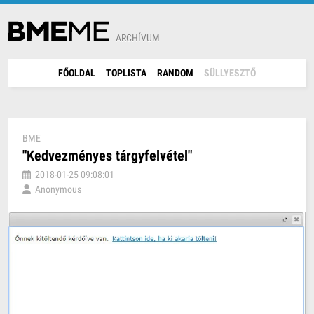
ARCHÍVUM
FŐOLDAL
TOPLISTA
RANDOM
SÜLLYESZTŐ
BME
"Kedvezményes tárgyfelvétel"
2018-01-25 09:08:01
Anonymous