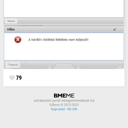
79
szórakoztató portál műegyetemistáknak (is)
Q-Berry © 2012-2023
Kapcsolat
·
HU
|
EN