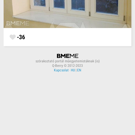
-36
szórakoztató portál műegyetemistáknak (is)
Q-Berry © 2012-2023
Kapcsolat
·
HU
|
EN