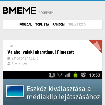
ARCHÍVUM
FŐOLDAL
TOPLISTA
RANDOM
SÜLLYESZTŐ
BME
Valahol valaki akaratlanul filmezett
2015-06-18 14:28:46
Anonymous