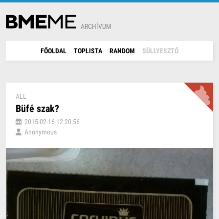
ARCHÍVUM
FŐOLDAL
TOPLISTA
RANDOM
SÜLLYESZTŐ
ALL
Büfé szak?
2015-02-16 12:20:56
Anonymous