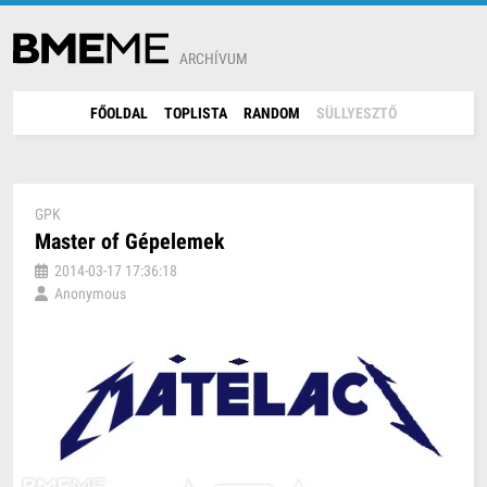
ARCHÍVUM
FŐOLDAL
TOPLISTA
RANDOM
SÜLLYESZTŐ
GPK
Master of Gépelemek
2014-03-17 17:36:18
Anonymous