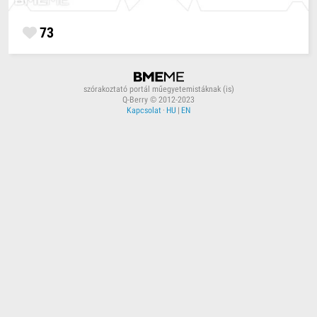
73
szórakoztató portál műegyetemistáknak (is)
Q-Berry © 2012-2023
Kapcsolat
·
HU
|
EN