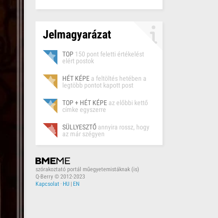
Jelmagyarázat
TOP
150 pont feletti értékelést
elért postok
HÉT KÉPE
a feltöltés hetében a
legtöbb pontot kapott post
TOP + HÉT KÉPE
az előbbi kettő
címke egyszerre
SÜLLYESZTŐ
annyira rossz, hogy
az már szégyen
szórakoztató portál műegyetemistáknak (is)
Q-Berry © 2012-2023
Kapcsolat
·
HU
|
EN