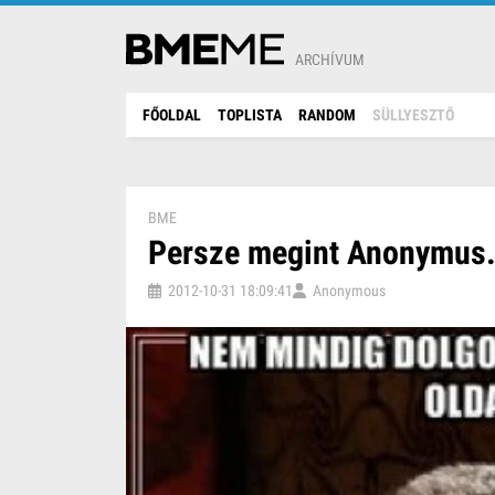
ARCHÍVUM
FŐOLDAL
TOPLISTA
RANDOM
SÜLLYESZTŐ
BME
Persze megint Anonymus.
2012-10-31 18:09:41
Anonymous