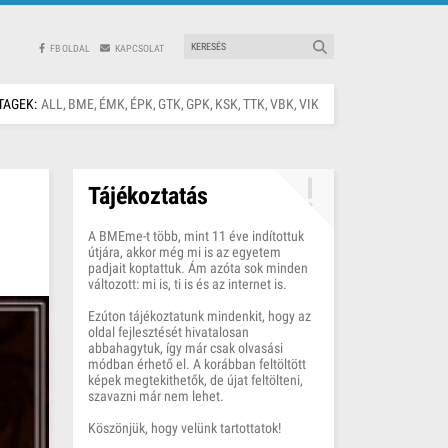
FB OLDAL
KAPCSOLAT
TAGEK:
ALL
BME
ÉMK
ÉPK
GTK
GPK
KSK
TTK
VBK
VIK
Tájékoztatás
A BMEme-t több, mint 11 éve indítottuk
útjára, akkor még mi is az egyetem
padjait koptattuk. Ám azóta sok minden
változott: mi is, ti is és az internet is.
Ezúton tájékoztatunk mindenkit, hogy az
oldal fejlesztését hivatalosan
abbahagytuk, így már csak olvasási
módban érhető el. A korábban feltöltött
képek megtekithetők, de újat feltölteni,
szavazni már nem lehet.
Köszönjük, hogy velünk tartottatok!