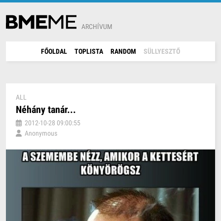
ARCHÍVUM
FŐOLDAL
TOPLISTA
RANDOM
SÜLLYESZTŐ
ALL
Néhány tanár...
2012-10-28 09:00:55
Anonymous