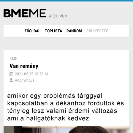
ARCHÍVUM
FŐOLDAL
TOPLISTA
RANDOM
SÜLLYESZTŐ
BME
Van remény
2021-05-25 18:28:14
Anonymous