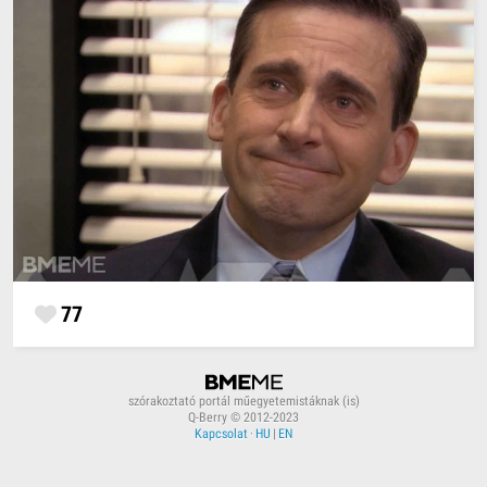
77
szórakoztató portál műegyetemistáknak (is)
Q-Berry © 2012-2023
Kapcsolat
·
HU
|
EN